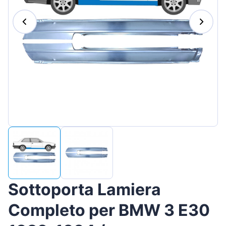
Magyar
Lietuvių
Hrvatski
Português
Slovenian
Latvian
Slovenčina
Sottoporta Lamiera
Completo per BMW 3 E30