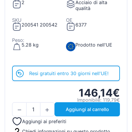
2
Acciaio di alta
qualità
SKU
OE
200541 200542
6377
Peso:
5.28 kg
Prodotto nell'UE
Resi gratuiti entro 30 giorni nell'UE!
146,14€
Imponibile: 119,79€
Aggiungi al carrello
Aggiungi ai preferiti
Chiedi informazioni su questo prodotto