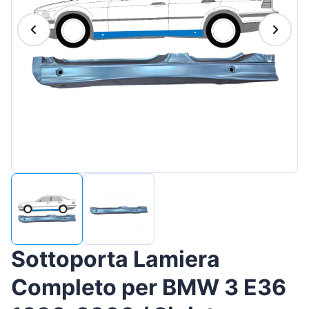
Magyar
Lietuvių
Hrvatski
Português
Slovenian
Latvian
Slovenčina
Sottoporta Lamiera
Completo per BMW 3 E36