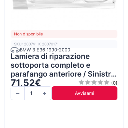
Non disponibile
SKU: 200741-K 20070171
BMW 3 E36 1990-2000
Lamiera di riparazione
sottoporta completo e
parafango anteriore / Sinistra
71,52€
/ Set
(0)
Avvisami