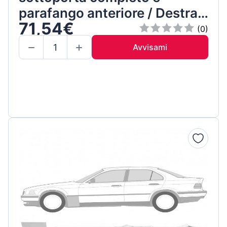
parafango anteriore / Destra /
71,54€
Set
(0)
Avvisami