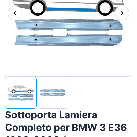
Magyar
Lietuvių
Hrvatski
Português
Slovenian
Latvian
Slovenčina
Sottoporta Lamiera
Completo per BMW 3 E36