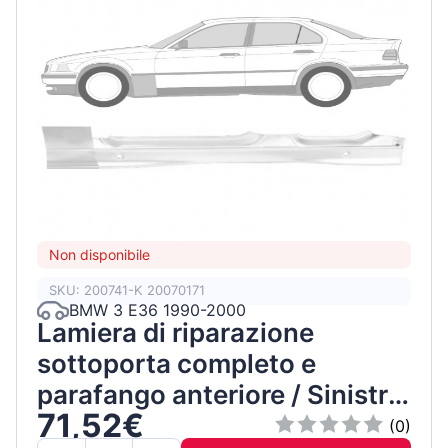
Non disponibile
SKU: 200741-K 20070171
BMW 3 E36 1990-2000
Lamiera di riparazione
sottoporta completo e
parafango anteriore / Sinistra
71,52€
/ Set
(0)