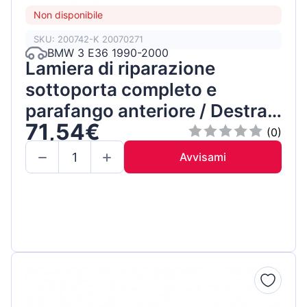
Non disponibile
SKU: 200742-K 20070271
BMW 3 E36 1990-2000
Lamiera di riparazione
sottoporta completo e
parafango anteriore / Destra /
71,54€
Set
(0)
Avvisami