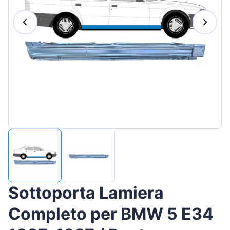
Magyar
Lietuvių
Hrvatski
Português
Slovenian
Latvian
Slovenčina
Sottoporta Lamiera
Completo per BMW 5 E34