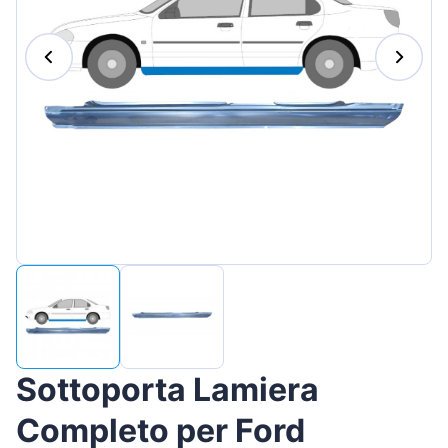
Magyar
Lietuvių
Hrvatski
Português
Slovenian
Latvian
Slovenčina
Sottoporta Lamiera
Completo per Ford