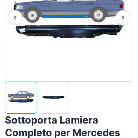
Magyar
Lietuvių
Hrvatski
Português
Slovenian
Latvian
Slovenčina
Sottoporta Lamiera
Completo per Mercedes