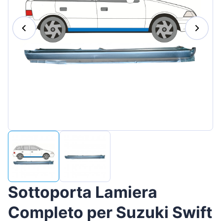
Magyar
Lietuvių
Hrvatski
Português
Slovenian
Latvian
Slovenčina
Sottoporta Lamiera
Completo per Suzuki Swift