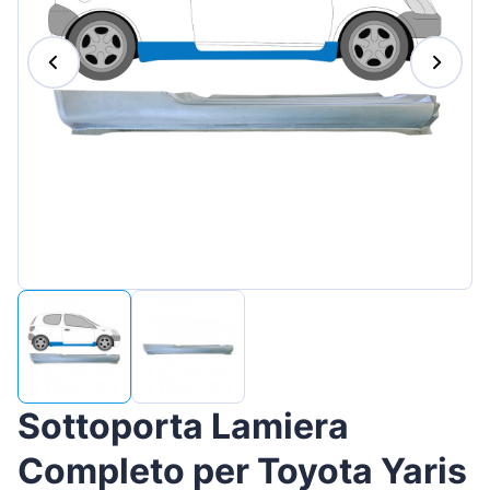
Magyar
Lietuvių
Hrvatski
Português
Slovenian
Latvian
Slovenčina
Sottoporta Lamiera
Completo per Toyota Yaris