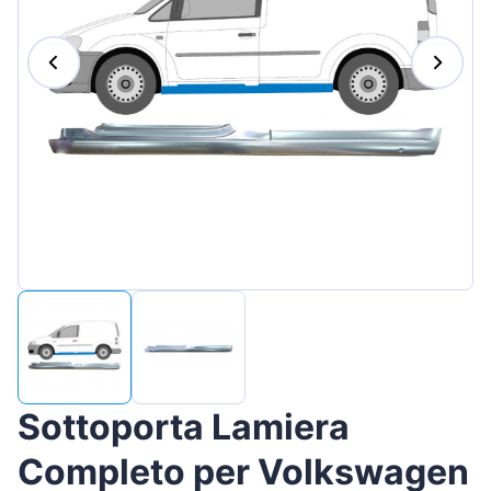
Magyar
Lietuvių
Hrvatski
Português
Slovenian
Latvian
Slovenčina
Sottoporta Lamiera
Completo per Volkswagen