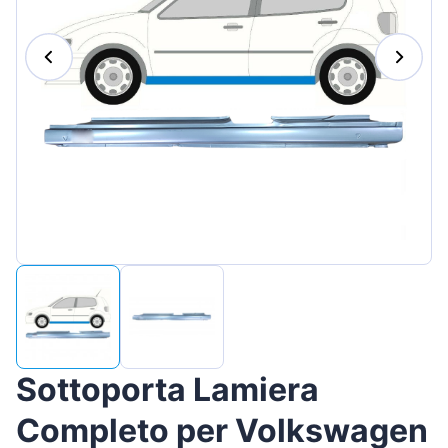
Magyar
Lietuvių
Hrvatski
Português
Slovenian
Latvian
Slovenčina
Sottoporta Lamiera
Completo per Volkswagen