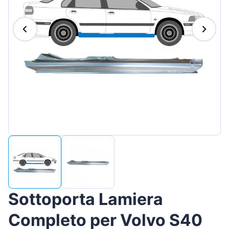
Magyar
Lietuvių
Hrvatski
Português
Slovenian
Latvian
Slovenčina
Sottoporta Lamiera
Completo per Volvo S40