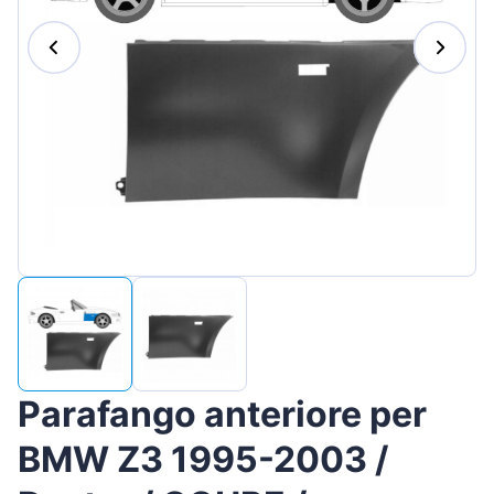
Magyar
Lietuvių
Hrvatski
Português
Slovenian
Latvian
Slovenčina
Parafango anteriore per
BMW Z3 1995-2003 /