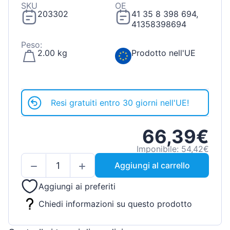
SKU
OE
203302
41 35 8 398 694,
41358398694
Peso:
2.00 kg
Prodotto nell'UE
Resi gratuiti entro 30 giorni nell'UE!
66,39€
Imponibile: 54,42€
Aggiungi al carrello
Aggiungi ai preferiti
Chiedi informazioni su questo prodotto