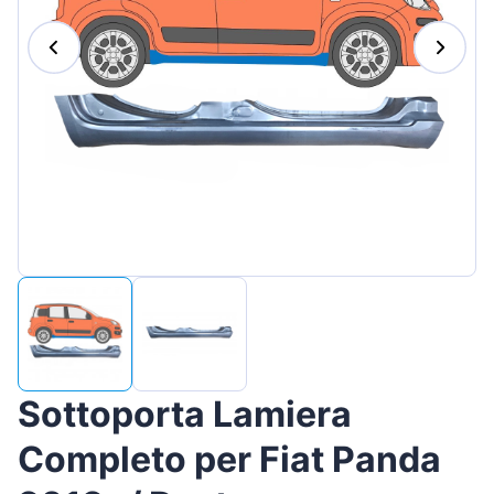
Magyar
Lietuvių
Hrvatski
Português
Slovenian
Latvian
Slovenčina
Sottoporta Lamiera
Completo per Fiat Panda