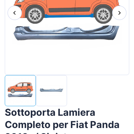
Magyar
Lietuvių
Hrvatski
Português
Slovenian
Latvian
Slovenčina
Sottoporta Lamiera
Completo per Fiat Panda